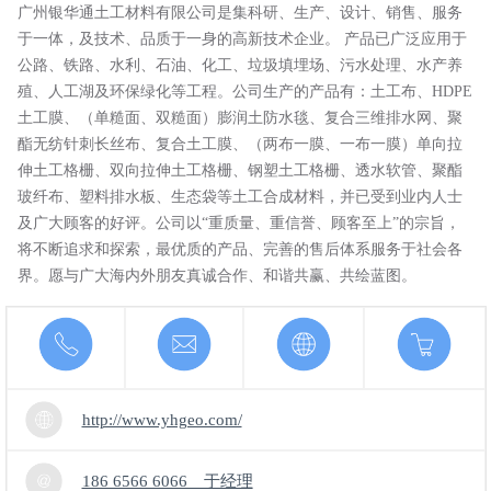
广州银华通土工材料有限公司是集科研、生产、设计、销售、服务
于一体，及技术、品质于一身的高新技术企业。 产品已广泛应用于
公路、铁路、水利、石油、化工、垃圾填埋场、污水处理、水产养
殖、人工湖及环保绿化等工程。公司生产的产品有：土工布、HDPE
土工膜、（单糙面、双糙面）膨润土防水毯、复合三维排水网、聚
酯无纺针刺长丝布、复合土工膜、（两布一膜、一布一膜）单向拉
伸土工格栅、双向拉伸土工格栅、钢塑土工格栅、透水软管、聚酯
玻纤布、塑料排水板、生态袋等土工合成材料，并已受到业内人士
及广大顾客的好评。公司以“重质量、重信誉、顾客至上”的宗旨，
将不断追求和探索，最优质的产品、完善的售后体系服务于社会各
界。愿与广大海内外朋友真诚合作、和谐共赢、共绘蓝图。
http://www.yhgeo.com/
186 6566 6066 于经理