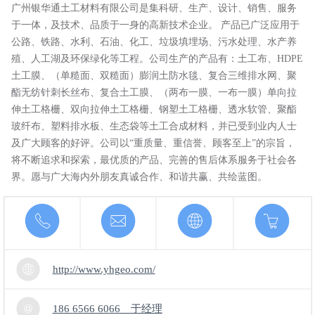
广州银华通土工材料有限公司是集科研、生产、设计、销售、服务
于一体，及技术、品质于一身的高新技术企业。 产品已广泛应用于
公路、铁路、水利、石油、化工、垃圾填埋场、污水处理、水产养
殖、人工湖及环保绿化等工程。公司生产的产品有：土工布、HDPE
土工膜、（单糙面、双糙面）膨润土防水毯、复合三维排水网、聚
酯无纺针刺长丝布、复合土工膜、（两布一膜、一布一膜）单向拉
伸土工格栅、双向拉伸土工格栅、钢塑土工格栅、透水软管、聚酯
玻纤布、塑料排水板、生态袋等土工合成材料，并已受到业内人士
及广大顾客的好评。公司以“重质量、重信誉、顾客至上”的宗旨，
将不断追求和探索，最优质的产品、完善的售后体系服务于社会各
界。愿与广大海内外朋友真诚合作、和谐共赢、共绘蓝图。
http://www.yhgeo.com/
186 6566 6066 于经理