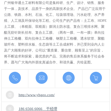
广州银华通土工材料有限公司是集科研、生产、设计、销售、服务
于一体，及技术、品质于一身的高新技术企业。 产品已广泛应用于
公路、铁路、水利、石油、化工、垃圾填埋场、污水处理、水产养
殖、人工湖及环保绿化等工程。公司生产的产品有：土工布、HDPE
土工膜、（单糙面、双糙面）膨润土防水毯、复合三维排水网、聚
酯无纺针刺长丝布、复合土工膜、（两布一膜、一布一膜）单向拉
伸土工格栅、双向拉伸土工格栅、钢塑土工格栅、透水软管、聚酯
玻纤布、塑料排水板、生态袋等土工合成材料，并已受到业内人士
及广大顾客的好评。公司以“重质量、重信誉、顾客至上”的宗旨，
将不断追求和探索，最优质的产品、完善的售后体系服务于社会各
界。愿与广大海内外朋友真诚合作、和谐共赢、共绘蓝图。
http://www.yhgeo.com/
186 6566 6066 于经理