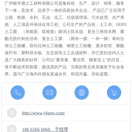
广州银华通土工材料有限公司是集科研、生产、设计、销售、服务
于一体，及技术、品质于一身的高新技术企业。 产品已广泛应用于
公路、铁路、水利、石油、化工、垃圾填埋场、污水处理、水产养
殖、人工湖及环保绿化等工程。公司生产的产品有：土工布、HDPE
土工膜、（单糙面、双糙面）膨润土防水毯、复合三维排水网、聚
酯无纺针刺长丝布、复合土工膜、（两布一膜、一布一膜）单向拉
伸土工格栅、双向拉伸土工格栅、钢塑土工格栅、透水软管、聚酯
玻纤布、塑料排水板、生态袋等土工合成材料，并已受到业内人士
及广大顾客的好评。公司以“重质量、重信誉、顾客至上”的宗旨，
将不断追求和探索，最优质的产品、完善的售后体系服务于社会各
界。愿与广大海内外朋友真诚合作、和谐共赢、共绘蓝图。
http://www.yhgeo.com/
186 6566 6066 于经理