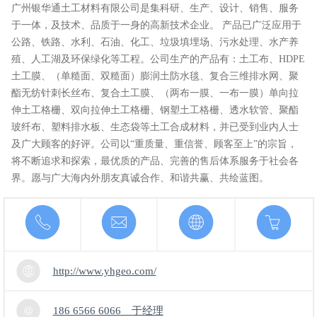
广州银华通土工材料有限公司是集科研、生产、设计、销售、服务
于一体，及技术、品质于一身的高新技术企业。 产品已广泛应用于
公路、铁路、水利、石油、化工、垃圾填埋场、污水处理、水产养
殖、人工湖及环保绿化等工程。公司生产的产品有：土工布、HDPE
土工膜、（单糙面、双糙面）膨润土防水毯、复合三维排水网、聚
酯无纺针刺长丝布、复合土工膜、（两布一膜、一布一膜）单向拉
伸土工格栅、双向拉伸土工格栅、钢塑土工格栅、透水软管、聚酯
玻纤布、塑料排水板、生态袋等土工合成材料，并已受到业内人士
及广大顾客的好评。公司以“重质量、重信誉、顾客至上”的宗旨，
将不断追求和探索，最优质的产品、完善的售后体系服务于社会各
界。愿与广大海内外朋友真诚合作、和谐共赢、共绘蓝图。
http://www.yhgeo.com/
186 6566 6066 于经理